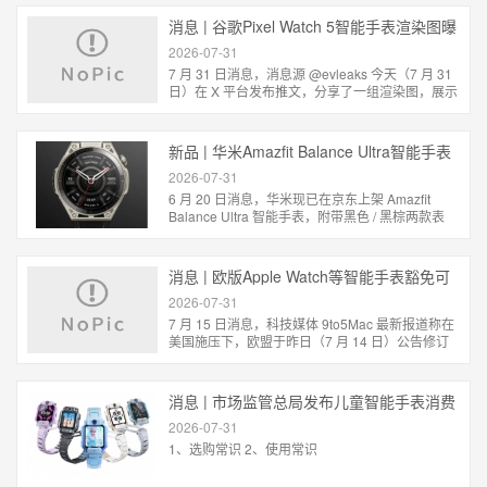
会...
消息 | 谷歌Pixel Watch 5智能手表渲染图曝
光：升级3GB内存
2026-07-31
7 月 31 日消息，消息源 @evleaks 今天（7 月 31
日）在 X 平台发布推文，分享了一组渲染图，展示
了谷歌 Pixel Watch 5，该智能手表预估将于 8 月
12...
新品 | 华米Amazfit Balance Ultra智能手表
发售，4299元
2026-07-31
6 月 20 日消息，华米现已在京东上架 Amazfit
Balance Ultra 智能手表，附带黑色 / 黑棕两款表
带，定价为 4299 元。 该手表采用 5 级钛...
消息 | 欧版Apple Watch等智能手表豁免可
拆卸电池
2026-07-31
7 月 15 日消息，科技媒体 9to5Mac 最新报道称在
美国施压下，欧盟于昨日（7 月 14 日）公告修订
《便携式电池可拆卸性规则》，豁免智能手表、健
身追...
消息 | 市场监管总局发布儿童智能手表消费
提示
2026-07-31
1、选购常识 2、使用常识