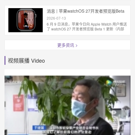
消息 | 苹果watchOS 27开发者预览版Beta
1发布
2026-07-13
6 月 9 日消息，苹果今日向 Apple Watch 用户推送
了 watchOS 27 开发者预览版 Beta 1 更新（内部
版本号：24R5289n）。 相对于 watchOS 26，苹
果...
更多资讯 >
视频展播 Video