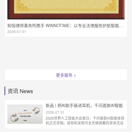
时间，继续为创新喝彩。3
2026-07-31
航智能穿戴产业创新发展
更多服务 >
资讯 News
新品 | 把AI助手装进耳机，千问首款AI智能
体耳机亮相WAIC
2026-07-31
2026世界人工智能大会首日，千问首款AI智能体耳
机正式亮相。该耳机采用可全天候佩戴的耳夹式设
计，将千问AI助手能力融入耳机，支持同声传译、