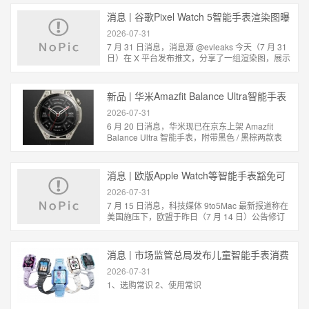
会...
消息 | 谷歌Pixel Watch 5智能手表渲染图曝
光：升级3GB内存
2026-07-31
7 月 31 日消息，消息源 @evleaks 今天（7 月 31
日）在 X 平台发布推文，分享了一组渲染图，展示
了谷歌 Pixel Watch 5，该智能手表预估将于 8 月
12...
新品 | 华米Amazfit Balance Ultra智能手表
发售，4299元
2026-07-31
6 月 20 日消息，华米现已在京东上架 Amazfit
Balance Ultra 智能手表，附带黑色 / 黑棕两款表
带，定价为 4299 元。 该手表采用 5 级钛...
消息 | 欧版Apple Watch等智能手表豁免可
拆卸电池
2026-07-31
7 月 15 日消息，科技媒体 9to5Mac 最新报道称在
美国施压下，欧盟于昨日（7 月 14 日）公告修订
《便携式电池可拆卸性规则》，豁免智能手表、健
身追...
消息 | 市场监管总局发布儿童智能手表消费
提示
2026-07-31
1、选购常识 2、使用常识