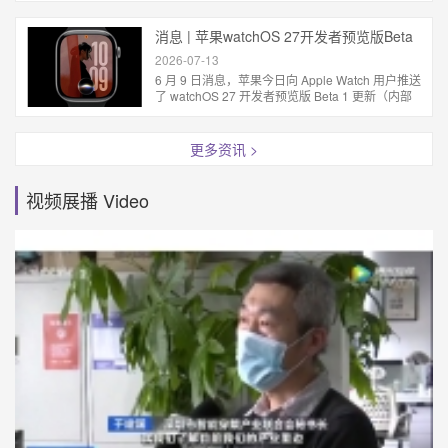
消息 | 苹果watchOS 27开发者预览版Beta
1发布
2026-07-13
6 月 9 日消息，苹果今日向 Apple Watch 用户推送
了 watchOS 27 开发者预览版 Beta 1 更新（内部
版本号：24R5289n）。 相对于 watchOS 26，苹
果...
更多资讯 >
视频展播 Video